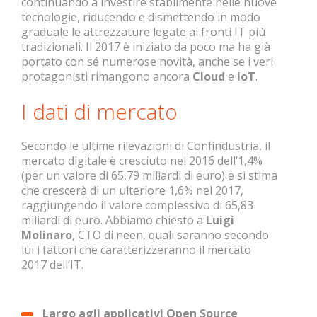
continuando a investire stabilmente nelle nuove
tecnologie, riducendo e dismettendo in modo
graduale le attrezzature legate ai fronti IT più
tradizionali.
Il 2017 è iniziato da poco ma ha già
portato con sé numerose novità, anche se i veri
protagonisti rimangono ancora
Cloud
e
IoT
.
I dati di mercato
Secondo le ultime rilevazioni di Confindustria, il
mercato digitale è cresciuto nel 2016 dell’1,4%
(per un valore di 65,79 miliardi di euro) e si stima
che crescerà di un ulteriore 1,6% nel 2017,
raggiungendo il valore complessivo di 65,83
miliardi di euro.
Abbiamo chiesto a
Luigi
Molinaro
, CTO di neen, quali saranno secondo
lui i fattori che caratterizzeranno il mercato
2017 dell’IT.
Largo agli applicativi Open Source