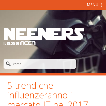
MENU
5 trend che
influenzeranno il
mercato IT nel 2017