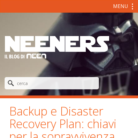
MENU
Backup e Disaster
Recovery Plan: chiavi
per la sopravvivenza