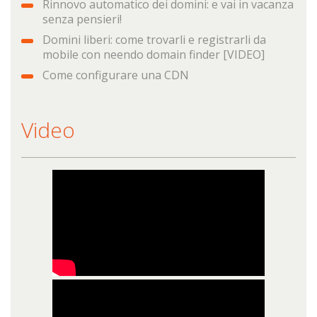
Rinnovo automatico dei domini: e vai in vacanza
senza pensieri!
Domini liberi: come trovarli e registrarli da
mobile con neendo domain finder [VIDEO]
Come configurare una CDN
Video