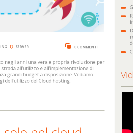
G
R
i
D
r
d
ING
SERVER
0 COMMENTI
C
o negli anni una vera e propria rivoluzione per
strada all’utilizzo e all’implementazione di
Vi
enza grandi budget a disposizione. Vediamo
i dell’utilizzo del Cloud hosting.
è solo nel cloud