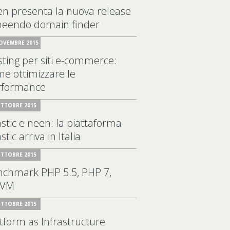
n presenta la nuova release
 neendo domain finder
OVEMBRE 2015
ting per siti e-commerce:
e ottimizzare le
rformance
OTTOBRE 2015
astic e neen: la piattaforma
astic arriva in Italia
OTTOBRE 2015
nchmark PHP 5.5, PHP 7,
VM
OTTOBRE 2015
tform as Infrastructure