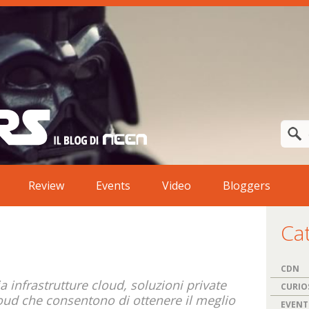
Review
Events
Video
Bloggers
Ca
CDN
a infrastrutture cloud, soluzioni private
CURIOS
oud che consentono di ottenere il meglio
EVENT