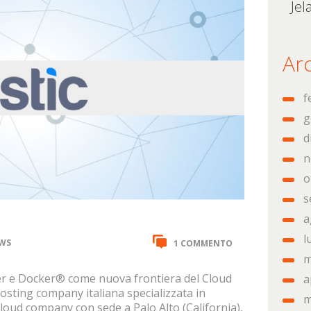
Jel
Arc
f
g
d
n
o
s
a
l
WS
1 COMMENTO
m
 e Docker® come nuova frontiera del Cloud
a
sting company italiana specializzata in
m
loud company con sede a Palo Alto (California),