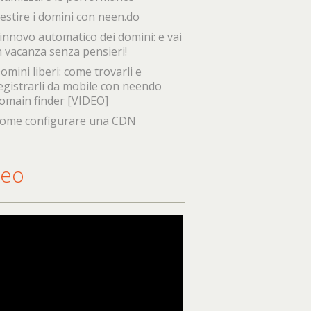
estire i domini con neen.do
innovo automatico dei domini: e vai
n vacanza senza pensieri!
omini liberi: come trovarli e
egistrarli da mobile con neendo
omain finder [VIDEO]
ome configurare una CDN
deo