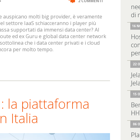
S
2 COMMENTI
nee
di
me auspicano molti big provider, è veramente
del settore IaaS schiacceranno i player più
16 N
massa supportati da immensi data center? Al
Hos
oute ed ex Guru e global data center network
ttolinea che i data center privati e i cloud
com
ancora per molto tempo.
pe
22 
Jel
Jel
15 
n: la piattaforma
Be
HH
n Italia
06 
Pla