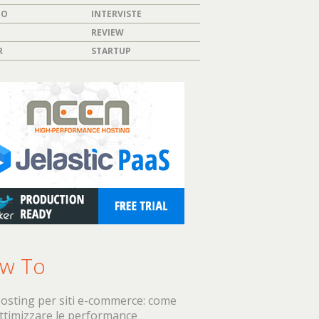
TO
INTERVISTE
REVIEW
R
STARTUP
w To
osting per siti e-commerce: come
ttimizzare le performance