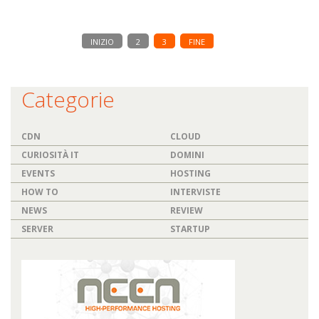
INIZIO
2
3
FINE
Categorie
CDN
CLOUD
CURIOSITÀ IT
DOMINI
EVENTS
HOSTING
HOW TO
INTERVISTE
NEWS
REVIEW
SERVER
STARTUP