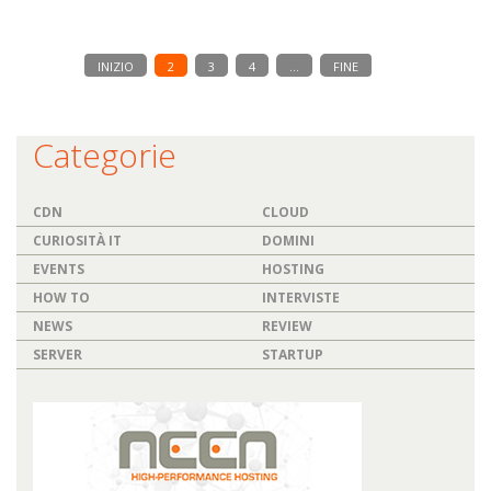
INIZIO
2
3
4
…
FINE
Categorie
CDN
CLOUD
CURIOSITÀ IT
DOMINI
EVENTS
HOSTING
HOW TO
INTERVISTE
NEWS
REVIEW
SERVER
STARTUP