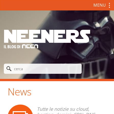
MENU
News
Tutte le notizie su cloud,