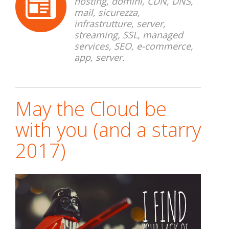
hosting, domini, CDN, DNS,
mail, sicurezza,
infrastrutture, server,
streaming, SSL, managed
services, SEO, e-commerce,
app, server.
May the Cloud be
with you (and a starry
2017)