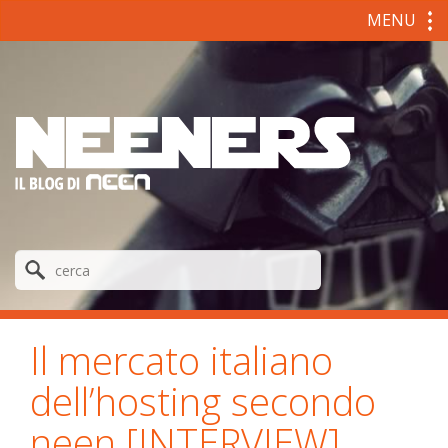
MENU
Il mercato italiano
dell’hosting secondo
neen [INTERVIEW]