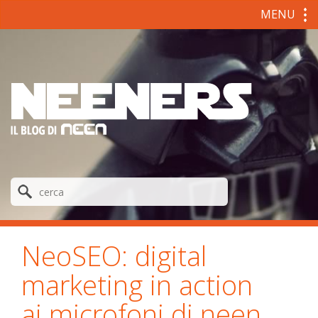
MENU
NeoSEO: digital
marketing in action
ai microfoni di neen